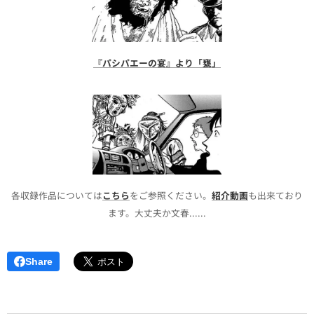
『パシパエーの宴』より「甕」
各収録作品については
こちら
をご参照ください。
紹介動画
も出来ており
ます。大丈夫か文春......
Share