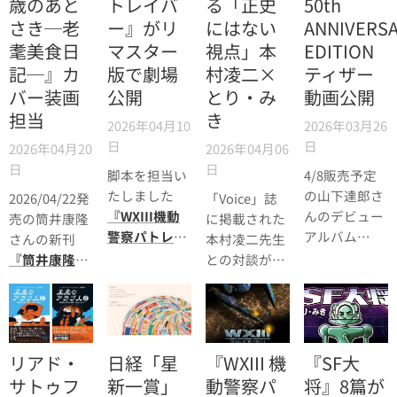
歳のあと
トレイバ
る「正史
50th
さき─老
ー』がリ
にはない
ANNIVERS
耄美食日
マスター
視点」本
EDITION
記─』カ
版で劇場
村凌二×
ティザー
バー装画
公開
とり・み
動画公開
担当
き
2026年04月10
2026年03月26
日
日
2026年04月20
2026年04月06
日
日
脚本を担当い
4/8販売予定
たしました
の山下達郎さ
2026/04/22発
「Voice」誌
『WXIII機動
んのデビュー
売の筒井康隆
に掲載された
警察パトレイ
アルバム
さんの新刊
本村凌二先生
バー』
がほぼ
『CIRCUS
『筒井康隆、
との対談が
四半世紀ぶり
TOWN』50th
九十歳のあと
WEB上でも読
にリマスター
ANNIVERSARY
さき─老耄美
めるようにな
版で劇場公開
EDITION の
食日記─』
りました。
されました。
Teaser映像が
（新潮社）の
公開されまし
リアド・
日経「星
『WXIII 機
『SF大
カバー装画を
た。
担当いたしま
サトゥフ
新一賞」
動警察パ
将』8篇が