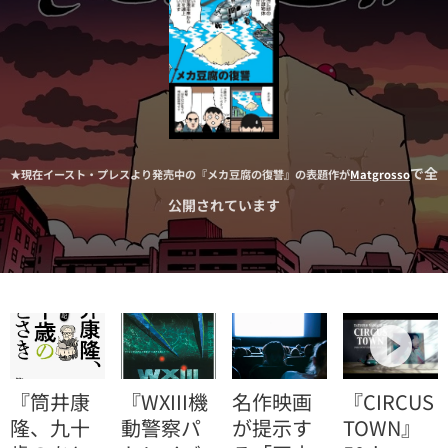
で全
★現在イースト・プレスより発売中の『メカ豆腐の復讐』の表題作が
Matgrosso
公開されています
『筒井康
『WXIII機
名作映画
『CIRCUS
隆、九十
動警察パ
が提示す
TOWN』