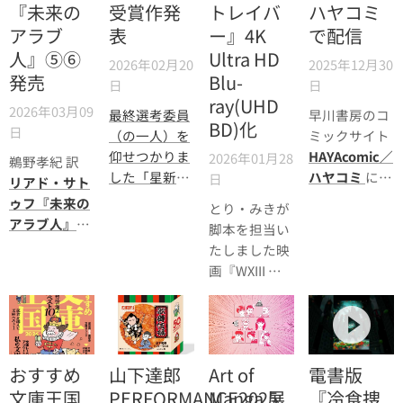
した。
『未来の
受賞作発
トレイバ
ハヤコミ
アラブ
表
ー』4K
で配信
人』⑤⑥
Ultra HD
2026年02月20
2025年12月30
発売
Blu-
日
日
ray(UHD
2026年03月09
最終選考委員
早川書房のコ
BD)化
日
（の一人）を
ミックサイト
仰せつかりま
HAYAcomic／
2026年01月28
鵜野孝紀 訳
した「星新一
ハヤコミ
に
日
リアド・サト
賞」の受賞作
『SF大将』か
ゥフ『未来の
とり・みきが
が発表になり
ら8篇がUPさ
アラブ人』
脚本を担当い
ました。☞
れておりま
⑤⑥本日発売
たしました映
https://www.nikkei.com/article/DGXZQOGB09
す。うち4篇
です。とり・
画『WXIII 機
が無料公開と
みきが６巻目
動警察パトレ
なっておりま
の帯文を担当
イバー』が4K
すのでこの機
しておりま
Ultra HD Blu-
会にご覧くだ
す。
ray(UHD BD)
さい。
おすすめ
山下達郎
Art of
電書版
化されること
になりまし
文庫王国
PERFORMANCE2025
Manga 展
『冷食捜