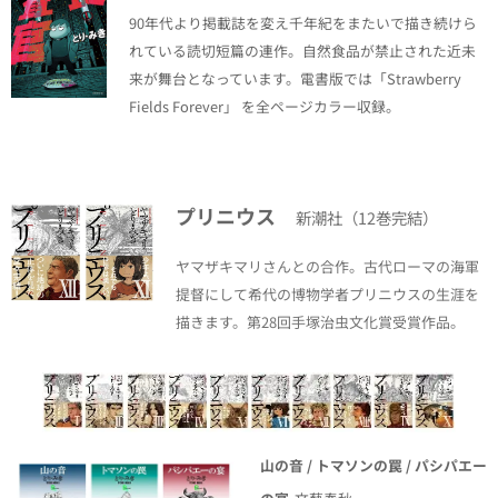
90年代より掲載誌を変え千年紀をまたいで描き続けら
れている読切短篇の連作。自然食品が禁止された近未
来が舞台となっています。電書版では「Strawberry
Fields Forever」 を全ページカラー収録。
プリニウス
新潮社（12巻完結）
ヤマザキマリさんとの合作。古代ローマの海軍
提督にして希代の博物学者プリニウスの生涯を
描きます。第28回手塚治虫文化賞受賞作品。
山の音 / トマソンの罠 / パシパエー