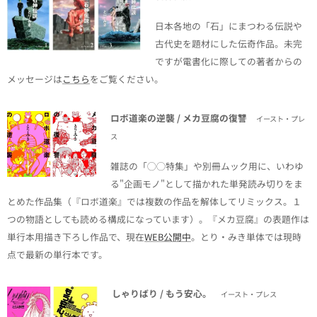
日本各地の「石」にまつわる伝説や
古代史を題材にした伝奇作品。未完
ですが電書化に際しての著者からの
メッセージは
こちら
をご覧ください。
ロボ道楽の逆襲 /
メカ豆腐の復讐
イースト・プレ
ス
雑誌の「◯◯特集」や別冊ムック用に、いわゆ
る"企画モノ"として描かれた単発読み切りをま
とめた作品集（『ロボ道楽』では複数の作品を解体してリミックス。１
つの物語としても読める構成になっています）。『メカ豆腐』の表題作は
単行本用描き下ろし作品で、現在
WEB公開中
。とり・みき単体では現時
点で最新の単行本です。
しゃりばり / もう安心。
イースト・プレス