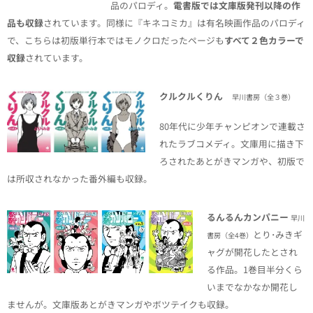
品のパロディ。
電書版では文庫版発刊以降の作
品も収録
されています。同様に『キネコミカ』は有名映画作品のパロディ
で、こちらは初版単行本ではモノクロだったページも
すべて２色カラーで
収録
されています。
クルクルくりん
早川書房（全３巻）
80年代に少年チャンピオンで連載さ
れたラブコメディ。文庫用に描き下
ろされたあとがきマンガや、初版で
は所収されなかった番外編も収録。
るんるんカンパニー
早川
とり･みきギ
書房
（全4巻）
ャグが開花したとされ
る作品。1巻目半分くら
いまでなかなか開花し
ませんが。文庫版あとがきマンガやボツテイクも収録。