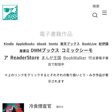
検索
電子書籍作品
Kindle
AppleBooks
ebook
h
onto
楽天ブックス
BookLive
紀伊國
DMMブックス
コミックシーモ
屋書店
ReaderStore
ア
まんが王国
BookWalker
他
主要電子書
店で配信中
※上のリンクをクリックするとそれぞれの取り扱いとり・みき作品が表
示されます
冷食捜査官
講談社