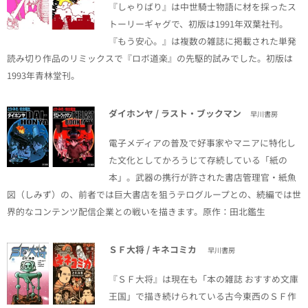
『しゃりばり』は中世騎士物語に材を採ったス
トーリーギャグで、初版は1991年双葉社刊。
『もう安心。』は複数の雑誌に掲載された単発
読み切り作品のリミックスで『ロボ道楽』の先駆的試みでした。初版は
1993年青林堂刊。
ダイホンヤ / ラスト・ブックマン
早川書房
電子メディアの普及で好事家やマニアに特化し
た文化としてかろうじて存続している「紙の
本」。武器の携行が許された書店管理官・紙魚
図（しみず）の、前者では巨大書店を狙うテログループとの、続編では世
界的なコンテンツ配信企業との戦いを描きます。原作：田北鑑生
ＳＦ大将 / キネコミカ
早川書房
『ＳＦ大将』は現在も「本の雑誌 おすすめ文庫
王国」で描き続けられている古今東西のＳＦ作