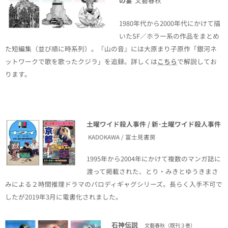
の宴
文藝春秋
1980年代から2000年代にかけて描
いたSF／ホラー系の作品をまとめ
た短編集（並び順に時系列）。『山の音』には大原まり子原作「銀河ネ
ットワークで歌を歌ったクジラ」を追録。詳しくは
こちら
で解説してお
ります。
土曜ワイド殺人事件 / 新･土曜ワイド殺人事件
KADOKAWA / 富士見書房
1995年から2004年にかけて複数のマンガ誌に
渡って掲載された、とり・みきとゆうきまさ
みによる２時間推理ドラマのパロディギャグシリーズ。長らく入手不可で
したが2019年3月に電書化されました。
石神伝説
文藝春秋（既刊３巻）