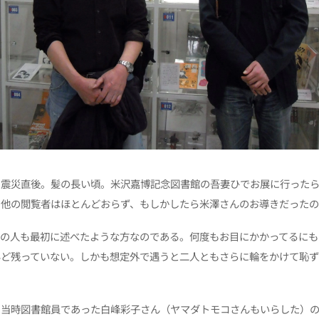
8日。震災直後。髪の長い頃。米沢嘉博記念図書館の吾妻ひでお展に行った
、他の閲覧者はほとんどおらず、もしかしたら米澤さんのお導きだった
者の人も最初に述べたような方なのである。何度もお目にかかってるにも
んど残っていない。しかも想定外で遇うと二人ともさらに輪をかけて恥
、当時図書館員であった白峰彩子さん（ヤマダトモコさんもいらした）