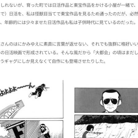
もしれないが、育った町では日活作品と東宝作品をかける小屋が一緒で
てで）日活を、私は怪獣目当てで東宝作品を見るため通ったのだが、必
で、年齢的には少々ませた日活作品も私は子供時代に見ているのだった。
也さんのはにかみゆえに素直に言葉が返せない、それでも抜群に格好い
らの日活映画で形成されている。そんな風だから「大都会」の頃はまだ
もうギャグにしか見えなくて自作にも登場させたりした。