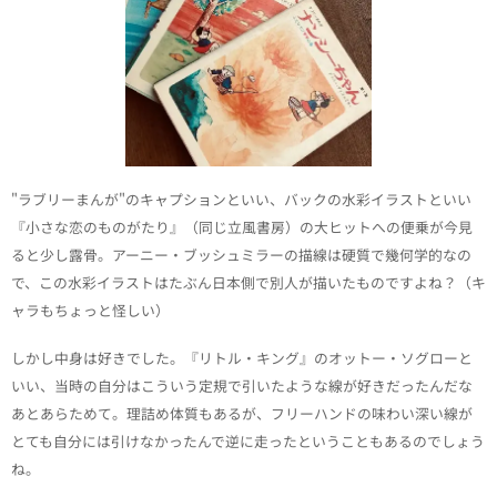
"ラブリーまんが"のキャプションといい、バックの水彩イラストといい
『小さな恋のものがたり』（同じ立風書房）の大ヒットへの便乗が今見
ると少し露骨。アーニー・ブッシュミラーの描線は硬質で幾何学的なの
で、この水彩イラストはたぶん日本側で別人が描いたものですよね？（キ
ャラもちょっと怪しい）
しかし中身は好きでした。『リトル・キング』のオットー・ソグローと
いい、当時の自分はこういう定規で引いたような線が好きだったんだな
あとあらためて。理詰め体質もあるが、フリーハンドの味わい深い線が
とても自分には引けなかったんで逆に走ったということもあるのでしょう
ね。