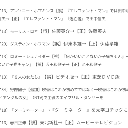
4〔*13〕アンソニー・ホプキン
ス
【誤】『エレファント・マン』では田中
信夫→【正】『エレファント・マン』『逃亡者』で田中信夫
【誤】佐藤英介→【正】佐藤英夫
3〔*13〕モーリス・ロネ
【誤】伊東孝雄→【正】伊藤孝雄
6〔*29〕ダスティン・ホフマン
6〔*13〕ロミー・シュナイダー
【誤】『何かいいことないか子猫ちゃん』
ないか子猫チャン』【誤】沢田和歌子→【正】池田和歌子
【誤】ビデオ版→【正】東芝ＤＶＤ版
7〔*13〕『８人の女たち』
〔*34〕野際陽子
【追加】吹替はこれが初めてではなく→吹替はこれが初め
2／アンクルの女』（NTV)で主役のエイプリル・ダンサーを
『ターミネーター』を太字ゴチックに
4〔*18〕『ターミネーター』→
【誤】東北新社→【正】ムービーテレビジョン
〔*16〕春日正伸