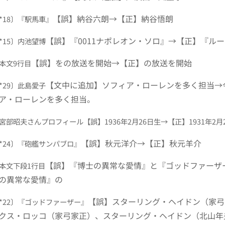
【誤】納谷六朗→【正】納谷悟朗
2〔*18〕『駅馬車』
【誤】『0011ナポレオン・ソロ』→【正】『ル
〔*15〕内池望博
【誤】をの放送を開始→【正】の放送を開始
9 本文9行目
【文中に追加】ソフィア・ローレンを多く担当→
〔*29〕此島愛子
ア・ローレンを多く担当。
0 宮部昭夫さんプロフィール
【誤】1936年2月26日生→【正】1931年2月
【誤】秋元洋介→【正】秋元羊介
7〔*24〕『砲艦サンパブロ』
【誤】『博士の異常な愛情』と『ゴッドファーザ
1 本文下段1行目
の異常な愛情』の
【誤】スターリング・ヘイドン（家弓
7〔*22〕『ゴッドファーザー』
クス・ロッコ（家弓家正）、スターリング・ヘイドン（北山年