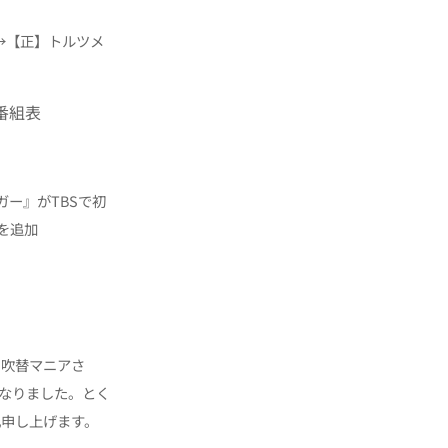
→【正】トルツメ
番組表
ー』がTBSで初
を追加
、吹替マニアさ
話になりました。とく
礼申し上げます。