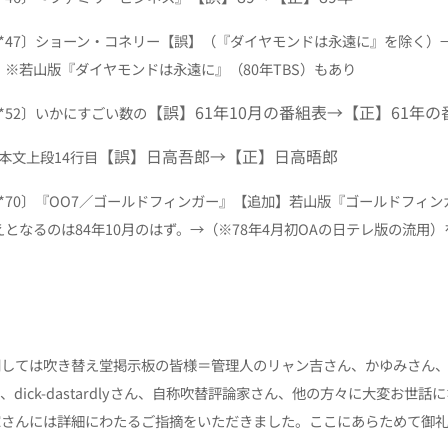
5〔*47〕ショーン・コネリー
【誤】（『ダイヤモンドは永遠に』を除く）
）※若山版『ダイヤモンドは永遠に』（80年TBS）もあり
【誤】61年10月の番組表→【正】61年の
6〔*52〕いかにすごい数の
【誤】日高吾郎→【正】日高晤郎
9 本文上段14行目
1〔*70〕『OO7／ゴールドフィンガー』
【追加】若山版『ゴールドフィンガ
えとなるのは84年10月のはず。→（※78年4月初OAの日テレ版の流用）
関しては吹き替え堂掲示板の皆様＝
管理人のリャン吉さん、かゆみさん
dick-dastardlyさん、自称吹替評論家さん、他の方々に大変お世
家さんには詳細にわたるご指摘をいただきました。ここにあらためて御