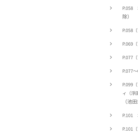
P.05
除）
P.05
P.06
P.07
P.07
P.09
ィ（浮
（池田
P.101
P.101