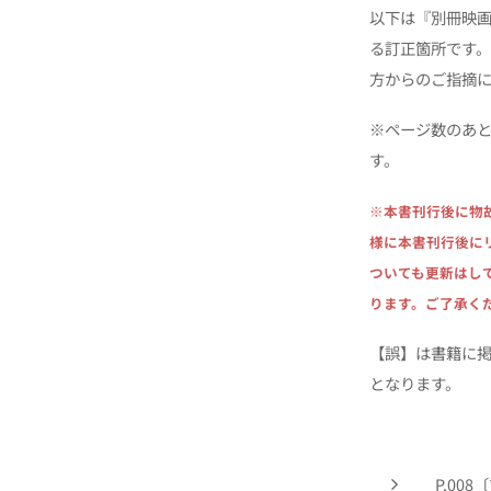
以下は『別冊映
る訂正箇所です
方からのご指摘
※ページ数のあと
す。
※本書刊行後に物
様に本書刊行後に
ついても更新はし
ります。ご了承く
【誤】は書籍に
となります。
P.00