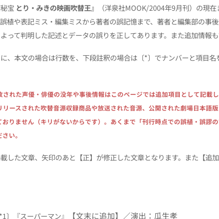
画秘宝
とり・みきの映画吹替王』
（洋泉社MOOK/2004年9月刊）の現
。誤植や表記ミス・編集ミスから著者の誤記憶まで、著者と編集部の事後
によって判明した記述とデータの誤りを正してあります。また追加情報も
に、本文の場合は行数を、下段註釈の場合は〔*〕でナンバーと項目名
故された声優・俳優の没年や事後情報はこのページでは追加項目として記載し
リリースされた吹替音源収録商品や放送された音源、公開された劇場日本語版
ておりません（キリがないからです）。あくまで「刊行時点での誤植・誤謬の
ださい。
掲載した文章、矢印のあと【正】が修正した文章となります。また【追
【文末に追加】／演出：瓜生孝
8〔*1〕『スーパーマン』