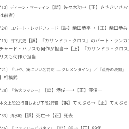
【誤】佐々木功→【正】ささきいさお
0〔*10〕ディーン・マーティン
は前者）
【誤】柴田恭平→【正】柴田恭兵
4〔*24〕ロバート・レッドフォード
【誤】『カサンドラ・クロス』のバート・ランカ
〔*19〕日下武史
チャード・ハリスも何作か担当→【正】『カサンドラ・クロス
リスも何作か担当
6〔*21〕『いや、実にいい名前だ......クレメンタイン』／『荒野の決闘』
】相模武
【誤】港俊一→【正】湊俊一
9〔*28〕『名犬ラッシー』
【誤】てえぷら→【正】てえぶら
1 本文上段22行目および下段2行目
【誤】死亡→【正】死去
〔*33〕清水昭
【誤】89→【正】89年
5〔*46〕『ファミリービジネス』