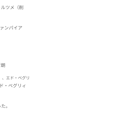
トルツメ（削
ァンパイア
哲朗
）、エド・ベグリ
ド・ベグリィ
った。