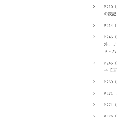
P.21
の表記
P.21
P.246
外。リ
ド・ハ
P.24
→【正
P.26
P.27
P.271
P.27