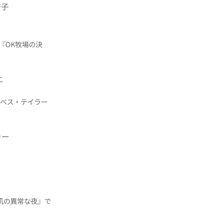
奈子
『OK牧場の決
二
ベス・テイラー
ラー
肌の異常な夜』で