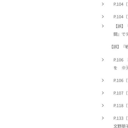
P.10
P.10
【誤】
闘』で
【誤】『戦場』
P.10
※
を
P.106
P.107
P.118
P.13
文野朋