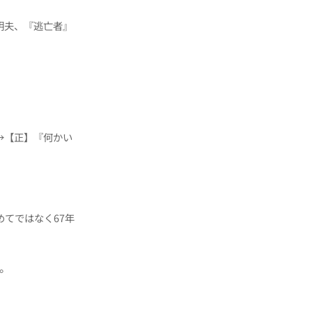
明夫、『逃亡者』
→【正】『何かい
てではなく67年
。