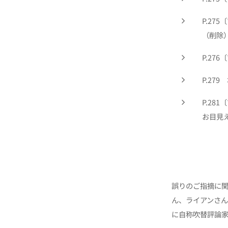
P.27
（削除
P.27
P.27
P.28
お目見
誤りのご指摘に
ん、ライアンさん、
に自称吹替評論