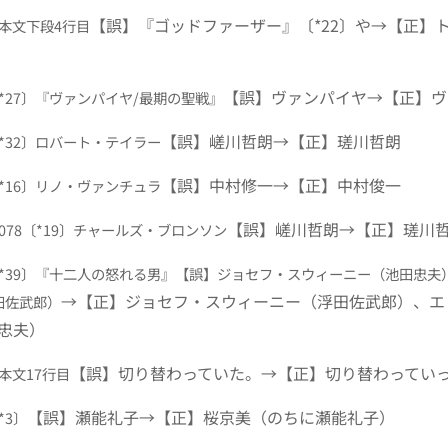
【誤】『ゴッドファーザー』〔*22〕や→【正】
8 本文下段4行目
【誤】ヴァンパイヤ→【正】ヴ
8〔*27〕『ヴァンパイヤ/最期の聖戦』
【誤】嵯川哲朗→【正】瑳川哲朗
9〔*32〕ロバート・テイラー
【誤】中村修一→【正】中村俊一
7〔*16〕リノ・ヴァンチュラ
【誤】嵯川哲朗→【正】瑳川
7～078〔*19〕チャールズ・ブロンソン
9〔*39〕『十二人の怒れる男』
【誤】ジョセフ・スウィーニー（池田忠夫
→【正】ジョセフ・スウィーニー（浮田佐武郎）、エ
田佐武郎）
忠夫）
【誤】切り替わっていた。→【正】切り替わってい
 本文17行目
【誤】瀬能礼子→【正】桜京美（のちに瀬能礼子）
〔*3〕