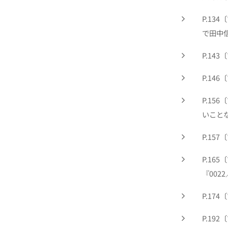
P.13
で田中
P.14
P.14
P.15
いこと
P.15
P.165
『002
P.17
P.192