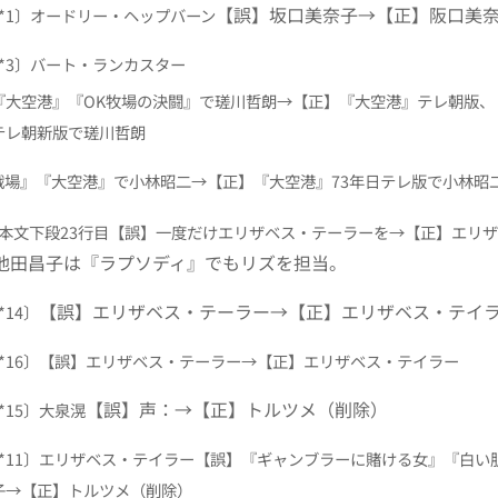
【誤】坂口美奈子→【正】阪口美
4〔*1〕オードリー・ヘップバーン
4〔*3〕バート・ランカスター
『大空港』『OK牧場の決闘』で瑳川哲朗→【正】『大空港』テレ朝版、
テレ朝新版で瑳川哲朗
『大空港』で小林昭二→【正】『大空港』73年日テレ版で小林昭
6 本文下段23行目
【誤】一度だけエリザベス・テーラーを→【正】エリザ
池田昌子は『ラプソディ』でもリズを担当。
【誤】エリザベス・テーラー→【正】エリザベス・テイ
〔*14〕
〔*16〕
【誤】エリザベス・テーラー→【正】エリザベス・テイラー
【誤】声：→【正】トルツメ（削除）
〔*15〕大泉滉
3〔*11〕エリザベス・テイラー
【誤】『ギャンブラーに賭ける女』『白い
子→【正】トルツメ（削除）