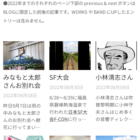
●2022年までのそれぞれのページ下部の previous & next ボタンは
BLOGに限定した前後の記事です。WORKS や BAND にUPしたエン
トリーは含みません。
みなもと太郎
SF大会
小林清志さん
さんお別れ会
2022年08月30日
2022年08月09日
2022年09月08日
8/28〜8/29に福島
小林清志さんは吹
県磐梯熱海温泉で
替黎明期に小林守
昨日9月7日は雨の
行われた
日本SF大
夫さんはじめ多く
中みなもと太郎さ
会F-CON
に行って
の音響ディレクタ
んのお別れ会へ献
まいりました。
ー及び声優（ここ
花に行ってまいり
では便宜的に）を
ました。