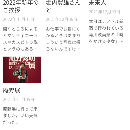
ナリスト協会賞大
2022年新年の
堀内賢雄さん
未来人
も、たぶん他府県
賞を受賞しまし
ご挨拶
と
2021年12月03日
の人よりも子供の
た。
頃から親しんでき
2022年01月01日
2021年12月06日
本日はテアトル新
た。
宿で行われている
聞くところによる
お仕事でお目にか
角川映画祭の『時
とマンティコーラ
かるときはあまり
をかける少女』の
ス＝カスピトラ説
こういう写真は撮
回に行って来まし
というのもあるそ
らないんですけ
た。既に何十回観
うで、虎の尾を踏
ど、今夜は奇縁な
たかわからない映
む男で新年のご挨
場所でしたの
画ですが、久々に
拶。
で……（お写真掲
スクリーンで観て
載はご許可済み）
やっぱり名作だと
思いました。初見
庵野展
の時はそんなこと
2021年11月05日
はわからないので
すが、実はセリフ
庵野展に行って来
のほぼすべてが他
ました。いい天気
の何らかの伏線に
だった。
なっている入れ篭