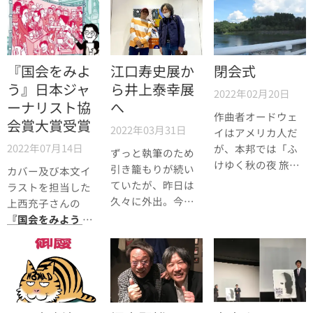
輩出した日大芸術
学部出身で、最初
は翻訳家としてこ
の世界に入ったと
いう珍しい経歴の
『国会をみよ
江口寿史展か
閉会式
方でした。
う』日本ジャ
ら井上泰幸展
2022年02月20日
ーナリスト協
へ
作曲者オードウェ
会賞大賞受賞
2022年03月31日
イはアメリカ人だ
2022年07月14日
が、本邦では「ふ
ずっと執筆のため
けゆく秋の夜 旅の
引き籠もりが続い
カバー及び本文イ
空の」という犬童
ていたが、昨日は
ラストを担当した
球渓の歌詞で知ら
久々に外出。今浦
上西充子さんの
れている。球渓は
島の気分だ。
『国会をみよう 国
人吉の出身（球渓
会パブリックビュ
は球磨川の流れか
ーイングの試み』
ら採ったペンネー
（集英社クリエイ
ム）なので田舎の
ティブ 2020年）が
城趾公園には歌碑
第10回日本ジャー
があり、歌自体に