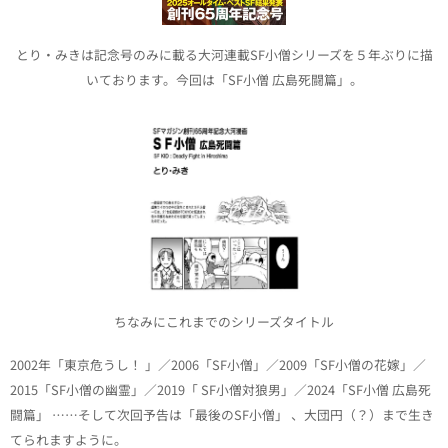
とり・みきは記念号のみに載る大河連載SF小僧シリーズを５年ぶりに描
いております。今回は「SF小僧 広島死闘篇」。
ちなみにこれまでのシリーズタイトル
2002年「東京危うし！ 」／
2006「SF小僧」／2009「SF小僧の花嫁」／
2015「SF小僧の幽霊」／2019「 SF小僧対狼男」／2024「SF小僧 広島死
闘篇」 ……そして次回予告は「最後のSF小僧」 、大団円（？）まで生き
てられますように。