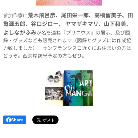
荒木飛呂彦、尾田栄一郎、高橋留美子、田
参加作家に
亀源五郎、谷口ジロー、 ヤマザキマリ、山下和美、
よしながふみ
が名を連ね『プリニウス』の展示、及び図
録・グッズなども販売されます（図録とグッズには作成協
力致しました）。サンフランシスコ近くにお住まいの方は
どうぞ。西海岸訪米予定の方もぜひ。
Share