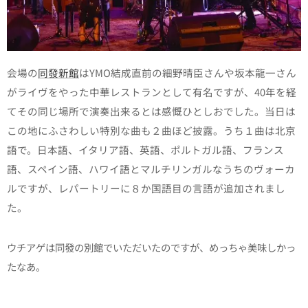
会場の
同發新館
はYMO結成直前の細野晴臣さんや坂本龍一さん
がライヴをやった中華レストランとして有名ですが、40年を経
てその同じ場所で演奏出来るとは感慨ひとしおでした。
当日は
この地にふさわしい特別な曲も２曲ほど披露。うち１曲は北京
語で。日本語、イタリア語、英語、ポルトガル語、フランス
語、スペイン語、ハワイ語とマルチリンガルなうちのヴォーカ
ルですが、レパートリーに８か国語目の言語が追加されまし
た。
ウチアゲは同發の別館でいただいたのですが、めっちゃ美味しかっ
たなあ。