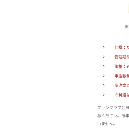
仕様：
受注期間：
価格：¥
申込数
※注文
※発送
ファンクラブ会
募ください。毎
いません。