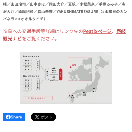
輔／山田玲司／山本さほ／‪岡田大介／夏帆‬／小松菜奈‬／手塚るみ子／寺
沢大介／原摩利彦‬／森山未來／YAKUSHIMATREASURE（#水曜日のカン
パネラ×#オオルタイチ）
※島への交通手段等詳細はリンク先の
Peatixページ
、
壱岐
観光ナビ
をご覧ください。
Share