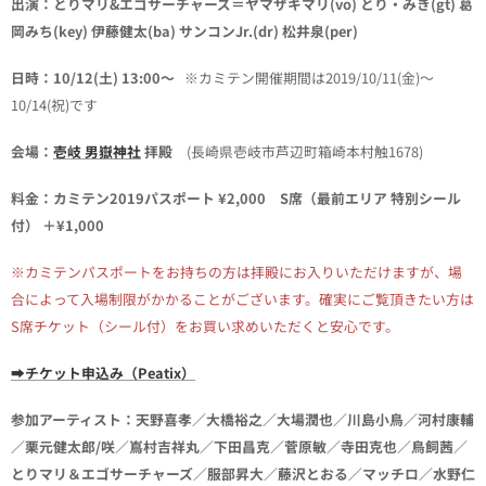
出演：とりマリ&エゴサーチャーズ＝ヤマザキマリ(vo) とり・みき(gt) 葛
岡みち(key) 伊藤健太(ba) サンコンJr.(dr) 松井泉(per)
日時：10/12(土)
13:00〜
※カミテン開催期間は2019/10/11(金)〜
10/14(祝)です
会場：
壱岐 男嶽神社
拝殿
(長崎県壱岐市芦辺町箱崎本村触1678)
料金：
カミテン2019パスポート ¥2,000 S席（最前エリア 特別シール
付） ＋¥1,000
※カミテンパスポートをお持ちの方は拝殿にお入りいただけますが、場
合によって入場制限がかかることがございます。確実にご覧頂きたい方は
S席チケット（シール付）をお買い求めいただくと安心です。
➡
チケット申込み（Peatix）
参加アーティスト：
天野喜孝／大橋裕之／大場潤也／川島小鳥／河村康輔
／栗元健太郎/咲／嶌村吉祥丸／下田昌克／菅原敏／寺田克也／鳥飼茜／
とりマリ＆エゴサーチャーズ／服部昇大／藤沢とおる／マッチロ／水野仁