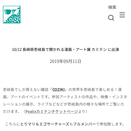
検索
10/12 長崎県壱岐島で開かれる漫画・アート展 カミテン に出演
2019年09月11日
壱岐島でしか買えない雑誌「
COZIKI
」の世界を壱岐島で楽しめる！漫
画、アートのイベントです。参加アーティストの作品や、映像・インスタ
レーションの展示、ライブなどなどが壱岐島内の様々な場所でご覧いた
だけます。（
Peatixカミテンチケットページ
より）
こちらに
とりマリ＆エゴサーチャーズ
も
フルメンバー
で参加致します。