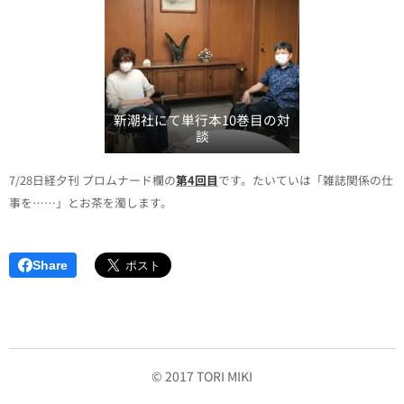
新潮社にて単行本10巻目の対
談
7/28日経夕刊 プロムナード欄の
第4回目
です。たいていは「雑誌関係の仕
事を……」とお茶を濁します。
Share
© 2017 TORI MIKI