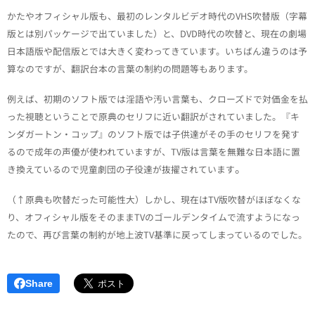
かたやオフィシャル版も、最初のレンタルビデオ時代のVHS吹替版（字幕
版とは別パッケージで出ていました）と、DVD時代の吹替と、現在の劇場
日本語版や配信版とでは大きく変わってきています。いちばん違うのは予
算なのですが、翻訳台本の言葉の制約の問題等もあります。
例えば、初期のソフト版では淫語や汚い言葉も、クローズドで対価金を払
った視聴ということで原典のセリフに近い翻訳がされていました。『キ
ンダガートン・コップ』のソフト版では子供達がその手のセリフを発す
るので成年の声優が使われていますが、TV版は言葉を無難な日本語に置
。
き換えているので児童劇団の子役達が抜擢されています
（↑原典も吹替だった可能性大）しかし、現在はTV版吹替がほぼなくな
り、オフィシャル版をそのままTVのゴールデンタイムで流すようになっ
たので、再び言葉の制約が地上波TV基準に戻ってしまっているのでした。
Share