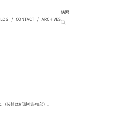
検索
BLOG
CONTACT
ARCHIVES
た（装幀は新潮社装幀部）。