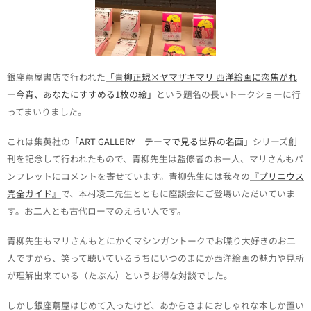
銀座蔦屋書店で行われた
「青柳正規×ヤマザキマリ 西洋絵画に恋焦がれ
―今宵、あなたにすすめる1枚の絵」
という題名の長いトークショーに行
ってまいりました。
これは集英社の
「ART GALLERY テーマで見る世界の名画」
シリーズ創
刊を記念して行われたもので、青柳先生は監修者のお一人、マリさんもパ
ンフレットにコメントを寄せています。青柳先生には我々の
『プリニウス
完全ガイド』
で、本村凌二先生とともに座談会にご登場いただいていま
す。お二人とも古代ローマのえらい人です。
青柳先生もマリさんもとにかくマシンガントークでお喋り大好きのお二
人ですから、笑って聴いているうちにいつのまにか西洋絵画の魅力や見所
が理解出来ている（たぶん）というお得な対談でした。
しかし銀座蔦屋はじめて入ったけど、あからさまにおしゃれな本しか置い