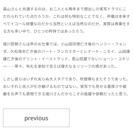
森山さんと共通するのは、お二人とも晩年まで顔出しの実写ドラマにこ
だわられていた点だろうか。これは何も特別なことでなく、声優は本来す
べてイコール俳優なのだから当然といえば当然なのだが、実質は専業化す
る方も多い中で、ひとつの矜持ではあったろう。
瑳川哲朗さんは声のお仕事では、小山田宗徳亡き後のヘンリー・フォン
ダ、久松保夫亡き後のバート・ランカスターとレナード・ニモイ、山田康
雄亡き後のクリント・イーストウッド、若山弦蔵でないショーン・コネリ
ー……等々、失礼を承知で言えば偉大なるリリーフの感があった。
しかし彼らはいずれ劣らぬ大スタアであり、吹替陣もまたそうであった。
おいそれと余人が引き継げるものではない。実写でも見せる重厚さや威
厳をお声でも表現できる瑳川さんだからこその抜擢や依頼だったと思う。
previous