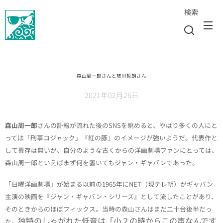
検索
森山周一郎さんと瑳川哲朗さん
2021年02月26日
森山周一郎
さんの訃報が流れた後のSNSを眺めると、やはり多くの人にと
っては「刑事コジャック」『紅の豚』のイメージが強いようだ。代表作と
して異存は無いが、自分のような古くからの洋画劇場ファンにとっては、
森山周一郎といえばまず何を置いてもジャン・ギャバンであった。
「日曜洋画劇場」が始まる以前の1965年にNET（現テレ朝）がギャバン
主演の映画を『ジャン・ギャバン・シリーズ』として流したことがあり、
そのときからのほぼフィックス。当時の森山さんはまだ二十台後半だっ
独特のしゃがれた低音は「小２の時からこの声なんです
た。