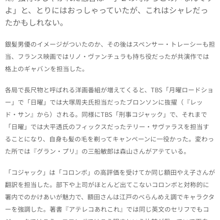
よ」と、とりにはおっしゃっていたが、これはシャレだっ
たかもしれない。
銀髪男優のイメージがついたのか、その後はスペンサー・トレーシーも担
当、フランス映画ではリノ・ヴァンチュラも持ち役だったが共演作では
格上のギャバンを担当した。
各局で長尺物と呼ばれる洋画番組が増えてくると、TBS「月曜ロードショ
ー」で「日曜」では大塚周夫氏担当だったブロンソンに抜擢（『レッ
ド・サン』から）される。同様にTBS「刑事コジャック」で、それまで
「日曜」では大平透氏のフィックスだったテリー・サヴァラスを担当す
ることになり、自身も髪の毛を剃ってキャンペーンに一役かった。
変わっ
た所では『グラン・プリ』の三船敏郎は森山さんがアテている。
「コジャック」は「コロンボ」の高評価を受けてか同じ額田やえ子さんが
翻訳を担当した。部下や上司がほとんど出てこないコロンボと対称的に
署内でのかけあいが魅力で、額田さんは江戸のべらんめえ調でキャラクタ
ーを強調した。著書『アテレコあれこれ』では同じ英文のセリフでもコ