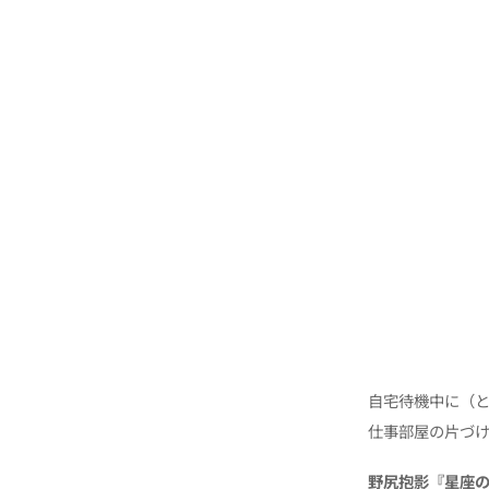
自宅待機中に（
仕事部屋の片づ
野尻抱影『星座