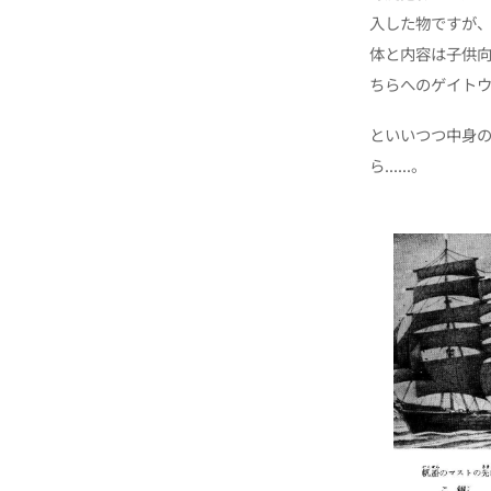
入した物ですが
体と内容は子供
ちらへのゲイト
といいつつ中身
ら......。