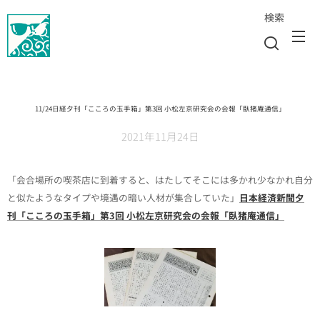
検索
11/24日経夕刊「こころの玉手箱」第3回 小松左京研究会の会報「臥猪庵通信」
2021年11月24日
「会合場所の喫茶店に到着すると、はたしてそこには多かれ少なかれ自分
と似たようなタイプや境遇の暗い人材が集合していた」
日本経済新聞夕
刊「こころの玉手箱」第3回 小松左京研究会の会報「臥猪庵通信」