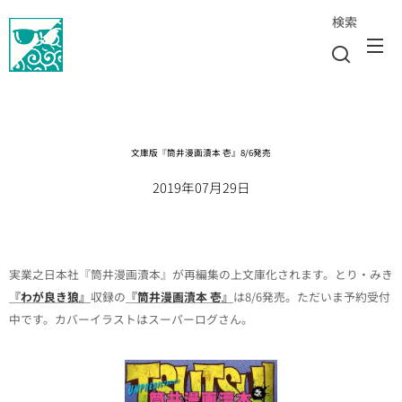
検索
文庫版『筒井漫画瀆本 壱』8/6発売
2019年07月29日
実業之日本社『筒井漫画瀆本』が再編集の上文庫化されます。とり・みき
『わが良き狼』
収録の
『筒井漫画瀆本 壱』
は8/6発売。ただいま予約受付
中です。カバーイラストはスーパーログさん。