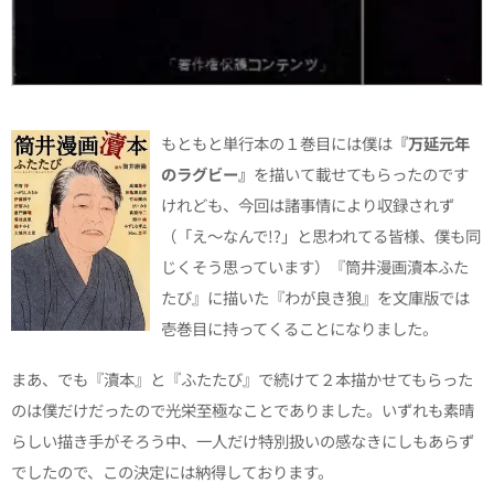
もともと単行本の１巻目には僕は
『万延元年
のラグビー』
を描いて載せてもらったのです
けれども、今回は諸事情により収録されず
（「え〜なんで!?」と思われてる皆様、僕も同
じくそう思っています）『筒井漫画瀆本ふた
たび』に描いた『わが良き狼』を文庫版では
壱巻目に持ってくることになりました。
まあ、でも『瀆本』と『ふたたび』で続けて２本描かせてもらった
のは僕だけだったので光栄至極なことでありました。いずれも素晴
らしい描き手がそろう中、一人だけ特別扱いの感なきにしもあらず
でしたので、この決定には納得しております。