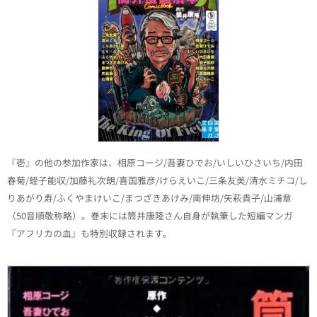
『壱』の他の参加作家は、相原コージ/吾妻ひでお/いしいひさいち/内田
春菊/蛭子能収/加藤礼次朗/喜国雅彦/けらえいこ/三条友美/清水ミチコ/し
りあがり寿/ふくやまけいこ/まつざきあけみ/南伸坊/矢萩貴子/山浦章
（50音順敬称略）。巻末には筒井康隆さん自身が執筆した短編マンガ
『アフリカの血』も特別収録されます。