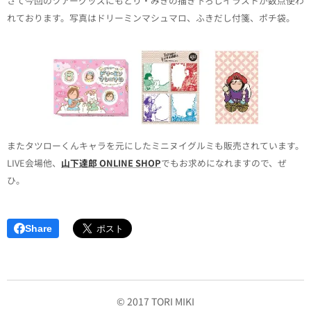
さて今回のツアーグッズにもとり・みきの描き下ろしイラストが数点使わ
れております。写真はドリーミンマシュマロ、ふきだし付箋、ポチ袋。
またタツローくんキャラを元にしたミニヌイグルミも販売されています。
LIVE会場他、
山下達郎 ONLINE SHOP
でもお求めになれますので、ぜ
ひ。
Share
© 2017 TORI MIKI