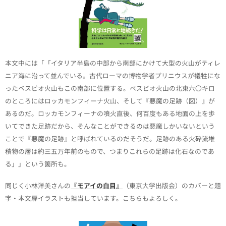
本文中には「「イタリア半島の中部から南部にかけて大型の火山がティレ
ニア海に沿って並んでいる。古代ローマの博物学者プリニウスが犠牲にな
ったベスビオ火山もこの南部に位置する。ベスビオ火山の北東六〇キロ
のところにはロッカモンフィーナ火山、そして『悪魔の足跡（図）』が
あるのだ。ロッカモンフィーナの噴火直後、何百度もある地面の上を歩
いてできた足跡だから、そんなことができるのは悪魔しかいないという
ことで『悪魔の足跡』と呼ばれているのだそうだ。足跡のある火砕流堆
積物の層は約三五万年前のもので、つまりこれらの足跡は化石なのであ
る」」という箇所も。
同じく小林洋美さんの
『モアイの白目』
（東京大学出版会）のカバーと題
字・本文扉イラストも担当しています。こちらもよろしく。