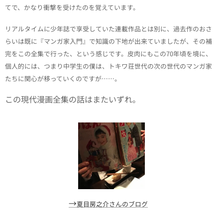
てで、かなり衝撃を受けたのを覚えています。
リアルタイムに少年誌で享受していた連載作品とは別に、過去作のおさ
らいは既に『マンガ家入門』で知識の下地が出来ていましたが、その補
完をこの全集で行った、という感じです。皮肉にもこの70年頃を境に、
個人的には、つまり中学生の僕は、トキワ荘世代の次の世代のマンガ家
たちに関心が移っていくのですが……。
この現代漫画全集の話はまたいずれ。
→
夏目房之介さんのブログ