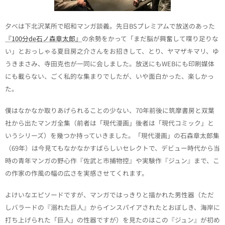
夕べは下北沢某所で昭和マンガ談義。先日BSプレミアムで放送のあった
『100分de石ノ森章太郎』
の余勢をかって「まだ脳が興奮して喋り足りな
い」とおっしゃる夏目房之介さんをお招きして、とり、ヤマザキマリ、ゆ
うきまさみ、寺田克也が一同に会しました。放送にもWEBにも印刷媒体
にも載らない、ごく私的な集まりでしたが、いや面白かった、楽しかっ
た。
僕はなかなか取りあげられることの少ない、70年前後に筑摩書房と双葉
社から出たマンガ全集（前者は「現代漫画」後者は「現代コミック」と
いうシリーズ）を幾つか持っていきました。「現代漫画」の石森章太郎集
（69年）は今見てもなかなかすばらしいセレクトで、デビュー時代から当
時の青年マンガの野心作『佐武と市捕物控』や実験作『ジュン』まで、こ
の作家の作風の幅の広さを実感させてくれます。
よけいなエピソードですが、マンガではっきりと描かれた男性器（ただ
しバラードの『溺れた巨人』からインスパイアされたとおぼしき、海岸に
打ち上げられた「巨人」の性器ですが）を見たのはこの『ジュン』が初め