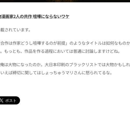
物漫画家2人の共作 喧嘩にならないワケ
掲載されています。
「合作は作家どうし喧嘩するのが前提」のようなタイトルは如何なもの
よ。もっとも、作品を作る過程においては普通に討論しますけどね。
に俺は大物になったのか。大日本印刷のブラックリストでは大物かもし
ういえば締切に関してはしょっちゅうマリさんに怒られてるな。