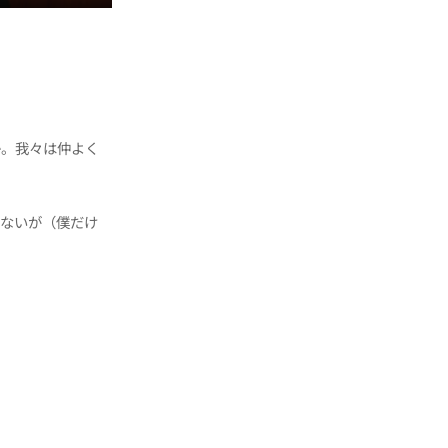
か。我々は仲よく
れないが（僕だけ