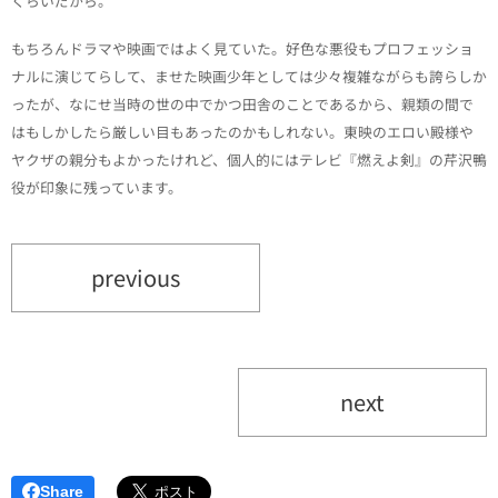
くらいだから。
もちろんドラマや映画ではよく見ていた。好色な悪役もプロフェッショ
ナルに演じてらして、ませた映画少年としては少々複雑ながらも誇らしか
ったが、なにせ当時の世の中でかつ田舎のことであるから、親類の間で
はもしかしたら厳しい目もあったのかもしれない。東映のエロい殿様や
ヤクザの親分もよかったけれど、個人的にはテレビ『燃えよ剣』の芹沢鴨
役が印象に残っています。
previous
next
Share