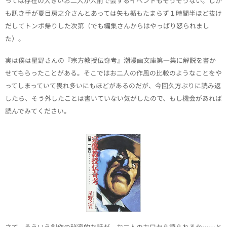
っては存在の大きいお二人が人前で会するイベントもそうそうない。しか
も訊き手が夏目房之介さんとあっては矢も楯もたまらず１時間半ほど抜け
だしてトンボ帰りした次第（でも編集さんからはやっぱり怒られまし
た）。
実は僕は星野さんの『宗方教授伝奇考』潮漫画文庫第一集に解説を書か
せてもらったことがある。そこではお二人の作風の比較のようなことをや
ってしまっていて畏れ多いにもほどがあるのだが、今回久方ぶりに読み返
したら、そう外したことは書いていない気がしたので、もし機会があれば
読んでみてください。
さて、そういう創作の秘密的な話が、お二人のお口から語られるか……と