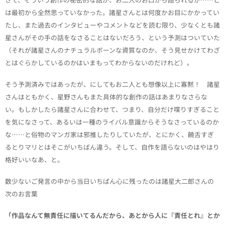
は最初から全然思っていなかった。諸星さんとは何度かお目にかかってい
たし、また過去のインタビューやコメントなどを読む限り、少なくとも諸
星さんがその手の話をなさることはないだろう、という予測はついていた
（それが諸星さんのナチュラルボーンな資質なのか、そう見せかけてわざ
とはぐらかしているのかはいまもってわからないのだけれど）。
そう予測済みではあったが、にしてもお二人とも想像以上に寡黙！ 諸星
さんはともかく、星野さんもまた具体的な創作の話はあまりなさらな
い。もしかしたら諸星さんに合わせて、つまり、自分だけ喋りすぎること
を気になさって、あるいは一種のライバル意識からそうなさっているのか
な……と俗物のマンガ家は邪推したりしていたが、とにかく、饒舌すぎ
るとりマリとはそこがいちばん違う。そして、自作を語らないのはやはり
格好いいなあ、と。
数少ないご発言の中から当日いちばん心に残ったのは諸星大二郎さんの
次のお言葉
「作品なんて無責任に描いてるんだから、あとから人に『責任とれ』とか