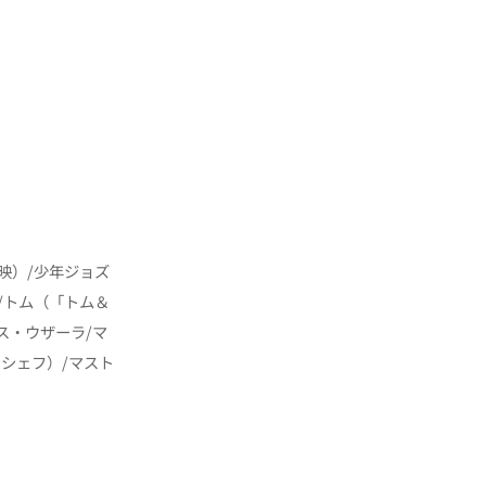
映）/少年ジョズ
/トム（「トム＆
ス・ウザーラ/マ
ーシェフ）/マスト
）