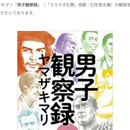
ザキマリ
『男子観察録』
（「マスラオ礼賛」改題：幻冬舎文庫）の解説
いただいております。