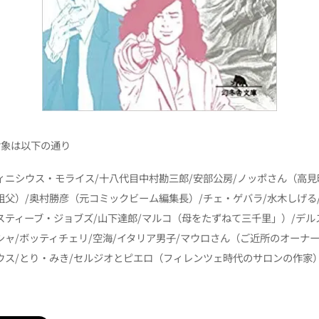
対象は以下の通り
ィニシウス・モライス/十八代目中村勘三郎/安部公房/ノッポさん（高見
祖父）/奥村勝彦（元コミックビーム編集長）/チェ・ゲバラ/水木しげる
スティーブ・ジョブズ/山下達郎/マルコ（母をたずねて三千里」）/デル
シャ/ボッティチェリ/空海/イタリア男子/マウロさん（ご近所のオーナ
ウス/とり・みき/セルジオとピエロ（フィレンツェ時代のサロンの作家