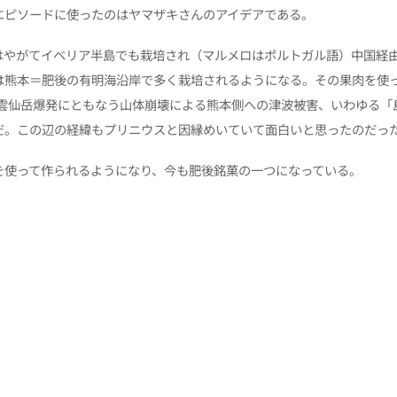
エピソードに使ったのはヤマザキさんのアイデアである。
はやがてイベリア半島でも栽培され（マルメロはポルトガル語）中国経
は熊本＝肥後の有明海沿岸で多く栽培されるようになる。その果肉を使
の雲仙岳爆発にともなう山体崩壊による熊本側への津波被害、いわゆる
だ。この辺の経緯もプリニウスと因縁めいていて面白いと思ったのだっ
を使って作られるようになり、今も肥後銘菓の一つになっている。