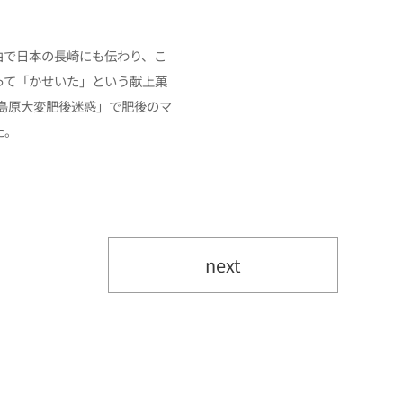
由で日本の長崎にも伝わり、こ
って「かせいた」という献上菓
「島原大変肥後迷惑」で肥後のマ
た。
next