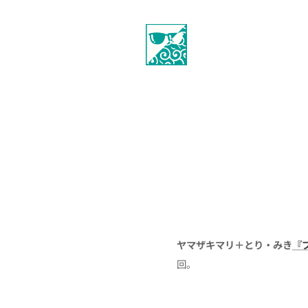
ヤマザキマリ＋とり・みき
『
回。