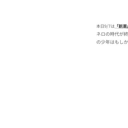
本日9/7は
「新潮
ネロの時代が
の少年はもしかして