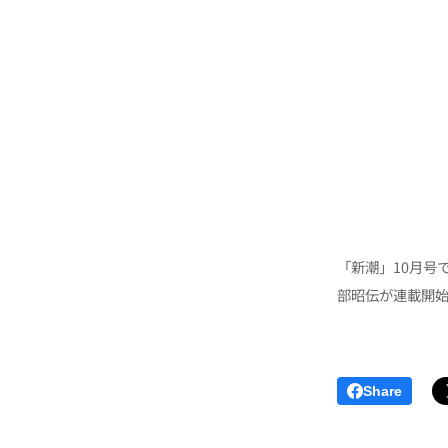
「新潮」10月号
部昭伝が連載開
Share