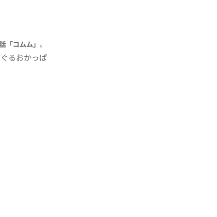
1話「コムム」
。
めぐるおかっぱ