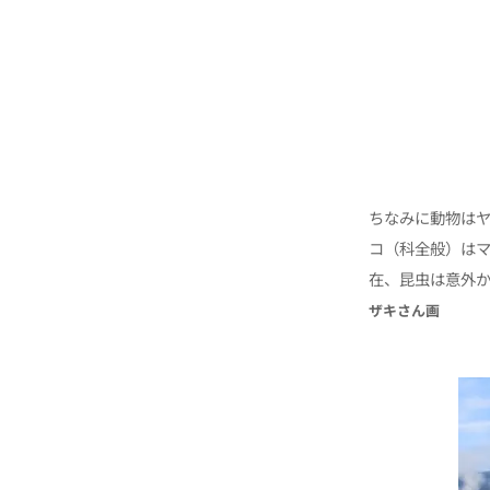
ちなみに動物は
コ（科全般）は
在、昆虫は意外
ザキさん画