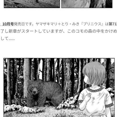
」10月号
発売日です。ヤマザキマリ＋とり・みき『プリニウス』は
第7
終了し新章がスタートしていますが、このコモの森の中をかけ
......