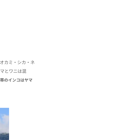
オカミ・シカ・ネ
ウマとワニは混
巻帯のインコはヤマ