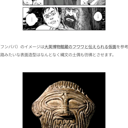
（フンババ）のイメージは
大英博物館蔵のフワワと伝えられる仮面
を参
迷路みたいな表面造型はなんとなく縄文の土偶も彷彿とさせます。