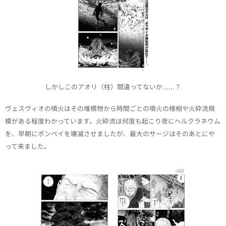
しかしこのアオリ（柱）間違ってないか......？
ヴェスヴィオの噴火はその堆積物から時間ごとの噴火の様相や火砕流規
模がある程度わかっています。火砕流は何度も起こり夜にヘルクラネウム
を、早朝にポンペイを壊滅させましたが、最大のサージはそのあとにや
って来ました。