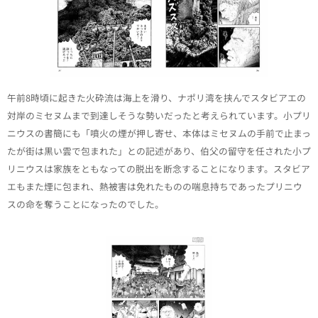
午前8時頃に起きた火砕流は海上を滑り、ナポリ湾を挟んでスタビアエの
対岸のミセヌムまで到達しそうな勢いだったと考えられています。小プリ
ニウスの書簡にも「噴火の煙が押し寄せ、本体はミセヌムの手前で止まっ
たが街は黒い雲で包まれた」との記述があり、伯父の留守を任された小プ
リニウスは家族をともなっての脱出を断念することになります。スタビア
エもまた煙に包まれ、熱被害は免れたものの喘息持ちであったプリニウ
スの命を奪うことになったのでした。