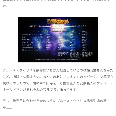
た。
ブルース・ウィリスを数的にいちばん担当しているのは樋浦勉さんなんだ
けど、樋浦さん版はナシ。あとこのあと『レオン』の４バージョン解説も
続けてやったので、頭の中で山寺宏一と佐古正人と安原義人のゲイリー・
オールドマンがそれぞれの芸風で言い争ってます。
そして発売日に合わせたかのようにブルース・ウィリス病気引退の報
が......