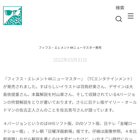
検索
フィフス・エレメント4Kニューマスター発売
2022年03月31日
『フィフス・エレメント4Kニューマスター』（TCエンタテインメント）
が発売されました。すばらしいイラストは羽鳥好美さん、デザインは大
島依提亜さん。本篇解説を村山章さん、そして収録されている4バージョ
ンの吹替解説をとりが書いております。さらに日テレ版ゲイリー・オール
ドマンの佐古正人さんのことを佐古真弓さんが語っています。
４バージョンというのはVHSソフト版、DVDソフト版、日テレ「金曜ロー
ドショー版」、テレ朝「日曜洋画劇場」版です。仔細は画像参照。４本比
較視聴しながら解説を書くのは大変だったけど、いやすごい時代になっ