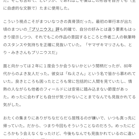
だ。そこも含めて、というか、であればこそ僕はこの形容を自分でも（主
に自虐的な文脈で）たまに使用した。
こういう視点こそがまついなつきの真骨頂だった。最初の単行本が出た
頃のまついの
『プリニウス』評
も的確で、自分の好みとは違う要素もはっ
きり提示しつつ、それでもこの作品の意図するところと作者二人の執筆時
のスタンスや気持ちを正確に見抜いていた。「ヤマザキマリさんも、と
り・みきさんもプリニウスだ」
面と向かっては２年に１度会うか会うないかという間柄だったが、80年
代からのよき友人だった。彼女は「ねえさん」という名で皆から慕われて
いた。良きところも困ったところも常に包括的に人間を見ていたし、情
熱の人ながらも他者のフィールドには安易に踏み込まない節度があっ
た。めったに会わずとも自分が気づかないことまでなんでも見抜かれてる
気がした。
おたくの集まりにありがちなだらだら居残るのが嫌いで、いつも真っ先に
帰っていた。だから、つまり今回もそういうことなのだろう。めったにど
ころかもう会えなくなったけど、今後もなんでも見抜かれているのに違い