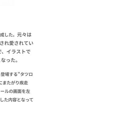
元々は
完成した。
され愛されてい
で、イラストで
となった。
も登場する"タツロ
にまたがり疾走
ロールの画面を左
した内容となって