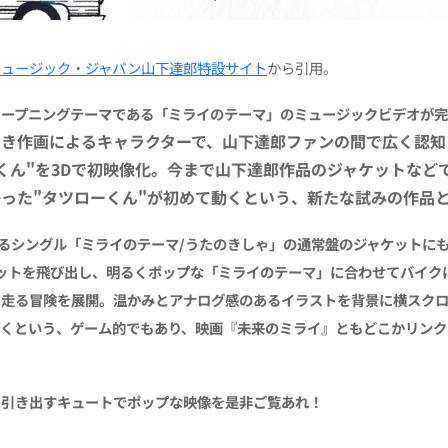
ミュージック・ジャパン山下達郎特設サイト
から引用。
オープニングテーマである「ミライのテーマ」のミュージックビデオが
みき作画によるキャラクターで、山下達郎ファンの間で広く認知
くん"を3Dで初映像化。今まで山下達郎作品のジャケットなど
った"タツローくん"が初めて動くという、新たな試みの作品
なるシングル「ミライのテーマ/うたのきしゃ」の通常盤のジャケットに
ットを飛び出し、明るくポップな「ミライのテーマ」に合わせてバイク
を走る冒険を展開。温かみとアナログ感のあるイラストを背景に横スク
いくという、ゲーム的でもあり、映画『未来のミライ』ともどこかリンク
を引き出すキュートでポップな映像を是非ご覧あれ！