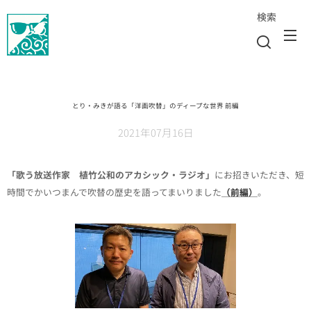
検索
とり・みきが語る「洋画吹替」のディープな世界 前編
2021年07月16日
「歌う放送作家 植竹公和のアカシック・ラジオ」
にお招きいただき、短
時間でかいつまんで吹替の歴史を語ってまいりました
（前編）
。