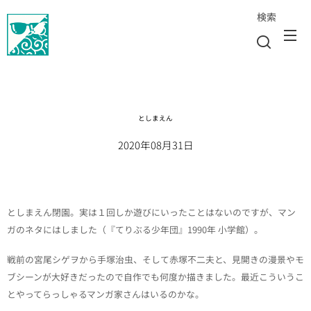
検索
としまえん
2020年08月31日
としまえん閉園。実は１回しか遊びにいったことはないのですが、マン
ガのネタにはしました（『てりぶる少年団』1990年 小学館）。
戦前の宮尾シゲヲから手塚治虫、そして赤塚不二夫と、見開きの漫景やモ
ブシーンが大好きだったので自作でも何度か描きました。最近こういうこ
とやってらっしゃるマンガ家さんはいるのかな。