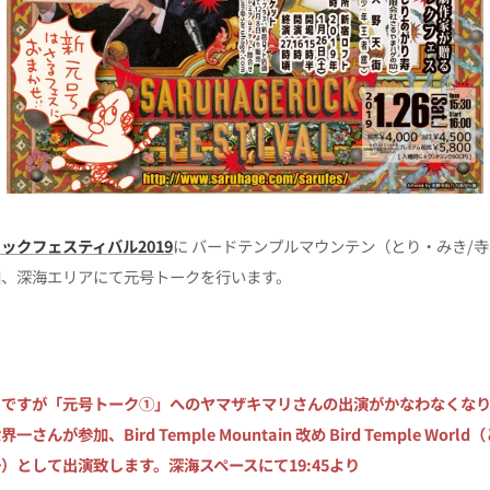
ックフェスティバル2019
に バードテンプルマウンテン（とり・みき/寺
加、深海エリアにて元号トークを行います。
スですが「元号トーク①」へのヤマザキマリさんの出演がかなわなくな
さんが参加、Bird Temple Mountain 改め Bird Temple Wor
）として出演致します。深海スペースにて19:45より