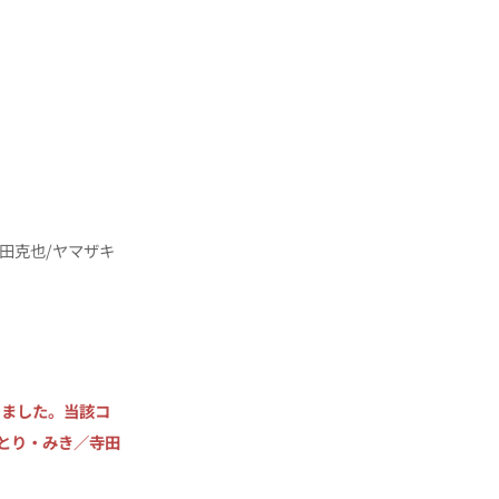
田克也/ヤマザキ
りました。当該コ
ld（とり・みき／寺田