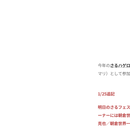
今年の
さるハゲロ
マリ）として参
1/25追記
明日のさるフェ
ーナーには朝倉世界一
克也／朝倉世界一