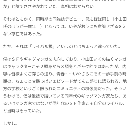
か」と陰でささやかれていた。真相はわからない。
それはともかく、同時期の同雑誌デビュー、歳もほぼ同じ（小山田
氏のほうが一歳年上）とあっては、いやがおうにも意識せざるをえ
ない存在ではあった。
ただ、それは「ライバル視」というのとはちょっと違っていた。
僕はＳＦやギャグマンガを志向しており、小山田いくの描くマンガ
はキャラクターこそ２頭身から３頭身とギャグ的ではあったが、内
容は皆様よくご存じの通り、青春……いやさらにその一歩手前の時
期の、ちょっと甘酸っぱいエピソードがてんこ盛りに語られる、地
方の学校というごく限られたコミュニティの群像劇だった。そうい
うわけで、僕は他誌で描いている同年代のギャグマンガ家たち、あ
るいはマンガ家ではないが同年代のＳＦ作家こそ自分のライバル、
と当時は思っていた。
しかし。