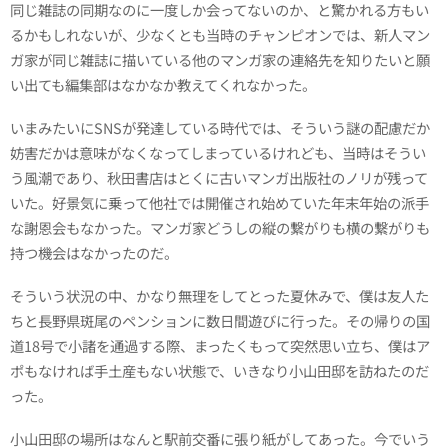
同じ雑誌の同期なのに一度しか会ってないのか、と驚かれる方もい
るかもしれないが、少なくとも当時のチャンピオンでは、新人マン
ガ家が同じ雑誌に描いている他のマンガ家の連絡先を知りたいと願
い出ても編集部はなかなか教えてくれなかった。
いまみたいにSNSが発達している時代では、そういう謎の配慮だか
妨害だかは意味がなくなってしまっているけれども、当時はそうい
う風潮であり、秋田書店はとくに古いマンガ出版社のノリが残って
いた。好景気に乗って他社では開催され始めていた年末年始の派手
な謝恩会もなかった。マンガ家どうしの縦の繋がりも横の繋がりも
持つ機会はなかったのだ。
そういう状況の中、かなり無理をしてとった夏休みで、僕は友人た
ちと長野県斑尾のペンションに数日間遊びに行った。その帰りの国
道18号で小諸を通過する際、まったくもって突然思い立ち、僕はア
ポもなければ手土産もない状態で、いきなり小山田邸を訪ねたのだ
った。
小山田邸の場所はなんと駅前交番に張り紙がしてあった。今でいう