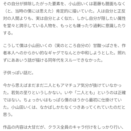
その自分が排除したがった要素を、小山田いくは葛藤も臆面もなく
（と、当時の僕には思えた）肯定的に描いていた。人は自分と正反
対の人間よりも、実は自分とよく似た、しかし自分が隠したい属性
を堂々と誇示している人物を、もっとも嫌ったり過剰に意識したり
する。
こうして僕は小山田いくの（実のところ自分の）甘酸っぱさを、作
者本人へのからかい的なギャグでなんとか中和しようとした。照れ
ずにああいう話が描ける同年代をスルーできなかった。
子供っぽい話だ。
今から思えばまだまだ二人ともアマチュア気分が抜けていなかっ
た。若気の至りというしかない。いや「二人とも」というのは正確
ではない。ちょっかいはもっぱら僕のほうから最初に仕掛けてい
た。小山田いくは、なかばしかたなくつきあってくれていたのだと
思う。
作品の内容は大甘だが、クラス全員のキャラ付けをしっかり行い、