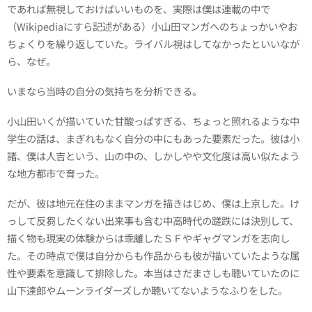
であれば無視しておけばいいものを、実際は僕は連載の中で
（Wikipediaにすら記述がある）小山田マンガへのちょっかいやお
ちょくりを繰り返していた。ライバル視はしてなかったといいなが
ら、なぜ。
いまなら当時の自分の気持ちを分析できる。
小山田いくが描いていた甘酸っぱすぎる、ちょっと照れるような中
学生の話は、まぎれもなく自分の中にもあった要素だった。彼は小
諸、僕は人吉という、山の中の、しかしやや文化度は高い似たよう
な地方都市で育った。
だが、彼は地元在住のままマンガを描きはじめ、僕は上京した。け
っして反芻したくない出来事も含む中高時代の蹉跌には決別して、
描く物も現実の体験からは乖離したＳＦやギャグマンガを志向し
た。その時点で僕は自分からも作品からも彼が描いていたような属
性や要素を意識して排除した。本当はさだまさしも聴いていたのに
山下達郎やムーンライダーズしか聴いてないようなふりをした。