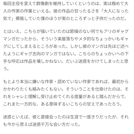
毎回主役を変えて群像劇を維持していくというのは、実は極めて大
人の作家の作業といえる。彼の作品の甘ったるさを「大人になった
気で」揶揄していた僕のほうが実のところずっと子供だったのだ。
とはいえ、こちらが描いていたのは節操のない何でもアリのギャグ
マンガだったから、そういう楽屋落ちやメタ的なちょっかいもギャ
グにしてしまえるところがあった。しかし彼のマンガは先ほど述べ
たようにギャグ志向のマンガではない。こちらのちょっかいへの下
手な呼応は作品を壊しかねない。だいぶ迷惑をかけてしまったと思
う。
もとより本当に嫌いな作家・認めていない作家であれば、最初から
かかわりたくも絡みたくもない。そういうことを仕掛けたのは、そ
れをシャレと理解し受け止めてくれる度量があると踏んだからで、
これまた一方的な、ある意味ずるいこちらの甘えであったろう。
迷惑といえば、彼と直接会ったのは生涯で一度きりだったが、それ
も今から思えば迷惑千万な会い方だった。