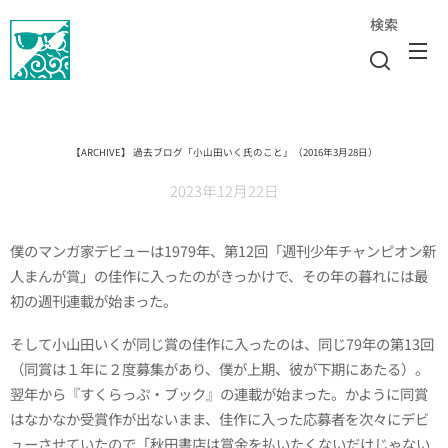
検索
【ARCHIVE】 過去ブログ「小山田いく氏のこと」（2016年3月28日）
2023年12月22日
僕のマンガ家デビューは1979年、第12回「週刊少年チャンピオン新
人まんが賞」の佳作に入ったのがきっかけで、その年の暮れには最
初の週刊連載が始まった。
そして小山田いくが同じ賞の佳作に入ったのは、同じ79年の第13回
（同賞は１年に２度募集があり、僕が上期、彼が下期にあたる）。
翌年から『すくらっぷ・ブック』の連載が始まった。かように同賞
はなかなか受賞作が出ないまま、佳作に入った応募者を次々にデビ
ューさせていたので「秋田書店は賞金を払いたくないだけじゃない