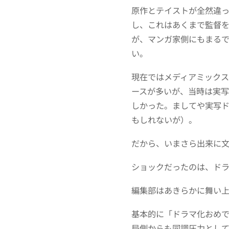
原作とテイストが全然違
し、これはあくまで監督
が、マンガ家側にもまる
い。
現在ではメディアミック
ースが多いが、当時は実
しかった。ましてや実写
もしれないが）。
だから、いまさら出来に
ショックだったのは、ド
編集部はあきらかに舞い
基本的に「ドラマ化おめ
局側からも同調圧力とし