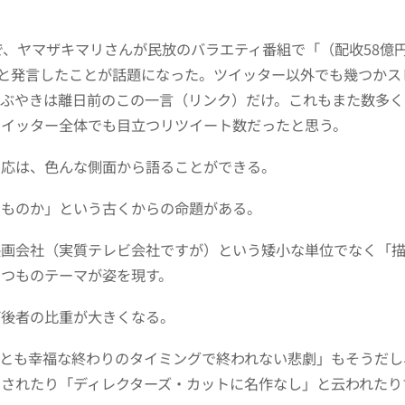
。
で、ヤマザキマリさんが民放のバラエティ番組で「（配收58億
」と発言したことが話題になった。ツイッター以外でも幾つか
つぶやきは離日前のこの一言（リンク）だけ。これもまた数多く
ツイッター全体でも目立つリツイート数だったと思う。
反応は、色んな側面から語ることができる。
のものか」という古くからの命題がある。
映画会社（実質テレビ会社ですが）という矮小な単位でなく「
つものテーマが姿を現す。
ば後者の比重が大きくなる。
っとも幸福な終わりのタイミングで終われない悲劇」もそうだし
されたり「ディレクターズ・カットに名作なし」と云われたり