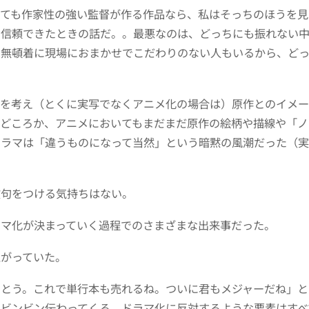
っても作家性の強い監督が作る作品なら、私はそっちのほうを見
を信頼できたときの話だ。。最悪なのは、どっちにも振れない
で無頓着に現場におまかせでこだわりのない人もいるから、ど
スを考え（とくに実写でなくアニメ化の場合は）原作とのイメー
写どころか、アニメにおいてもまだまだ原作の絵柄や描線や「ノ
ドラマは「違うものになって当然」という暗黙の風潮だった（
文句をつける気持ちはない。
ラマ化が決まっていく過程でのさまざまな出来事だった。
上がっていた。
でとう。これで単行本も売れるね。ついに君もメジャーだね」と
てビンビン伝わってくる。ドラマ化に反対するような要素はすべ