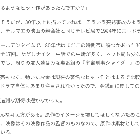
れるようなヒット作があったんですか？」
そうだが、30年以上も描いていれば、そういう突発事故のよ
、テルマエの映画の親会社と同じテレビ局で1984年に実写ド
ールデンタイムで、80年代はまだこの時間帯に幾つかあった3
全17回。ただしナイター中継での中断が多く、ネット局も少
日でも、周りの友人達はみな裏番組の『宇宙刑事シャイダー』
販売もなく、動いたお金は現在の著名なヒット作とはまるで比
、ドラマ自体もあまり注目されなかったので、金銭面に関しての
、過剰な期待は抱かなかった。
色んな考え方がある。原作のイメージを壊してほしくないため
ば、映像はその映像作品の監督のものなので、原作は素材とし
もいる。