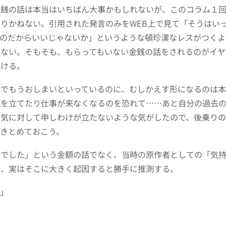
金銭の話は本当はいちばん大事かもしれないが、このコラム１
りかねない。引用された発言のみをWEB上で見て「そうはい
るのだからいいじゃないか」というような頓珍漢なレスがつくよ
はない。そもそも、もらってもいない金銭の話をされるのがイヤ
退ける。
れでもうおしまいといっているのに、むしかえす形になるのは
風を立てたり仕事が来なくなるのを恐れて……あと自分の過去
勇気に対して申しわけが立たないような気がしたので、後乗り
きとめておこう。
円でした」という金額の話でなく、当時の原作者としての「気
も、実はそこに大きく起因すると勝手に推測する。
い」