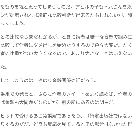
したものを親と思ってしまうものだ。アヒルの子もトムさんを親
ョンが提示されれば冷静な比較判断が出来るかもしれないが、
ってしまう。
のとの比較ならまだわかるが、ときに読者は勝手な妄想で組み
と比較して作者にダメ出しを始めたりするので色々大変だ。か
後者の比重がつい大きくなるので、あまり大きなことはいえな
ぎた。
応してしまうのは、やはり金銭関係の話だろう。
。番組での発言と、さらに作者のツイートをよく読めば、作者
れば金額も大問題だなのだが）別の所にあるのは明白だ。
のヒットで受けるあらぬ誤解であったり、（特定出版社ではな
たりするのだが、どうも反応を見ているとその部分はなかなか