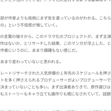
集部が作家よりも局側にまず気を遣っているのがわかる。こちら
たの」という不信感が増していく。
側の言葉の端々から、このドラマ化のプロジェクトが、まず主
原作はないか、とリサーチした結果、このマンガが浮上した、と
の作者にいうのに、あまり躊躇もない感じだ。
もあまり変わっていないと思われる。
でレートリサーチされた人気俳優の１年先のスケジュールを押
ントを多く押さえられるプロデューサーがよいプロデューサーで
ど決まっていないことも多い。まず出演者ありきで、原作選びは
アもストーリーもキャラ立ても画作りも既になされていて、話題