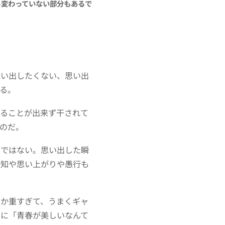
ら変わっていない部分もあるで
思い出したくない、思い出
る。
することが出来ず干されて
のだ。
らではない。思い出した瞬
無知や思い上がりや愚行も
。
なか重すぎて、うまくギャ
うに「青春が美しいなんて