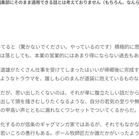
編集部にそのまま適用できる話とは考えておりません（もちろん、なん
ってると（驚かないでください。やっているのです）積極的に
判は落としても、本業の営業的にはあまり得にならない過去もあ
賀道雄がたくさん仕事を受けてしまったはいいが帰郷後に完成
のようなトラウマを、誰しも心のまんが道袋に抱えているものな
話だが、思い出したくないのは、それが単に腹立たしい話だか
に出して頭を掻きむしりたくなるような、自分の若気の至りや
りの甲高い声とともに漏れなくワンセットでついてくるからだ
対化するのが信条のギャグマンガ家ではあるが、それでもなか
の若いころの愚行もある。ポール牧師匠だか誰だかがいったよ