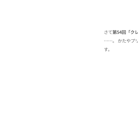
さて
第54回「ク
……。
かたやプ
す。