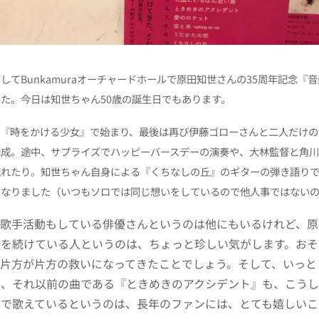
してBunkamuraオーチャードホールで原田知世さんの35周年記念『
た。今日は知世ちゃん50歳の誕生日でもあります。
の『時をかける少女』で始まり、最後は再び伊藤ゴローさんと二人だけの
構成。途中、サプライズでハッピーバースデーの演奏や、大林監督と角
流れたり。知世ちゃん自身による『くちなしの丘』のギターの弾き語り
くなりました（いつもソロでは同じ想いをしているので他人事ではない
、歌手活動もしている俳優さんというのは他にもいるけれど、原
方を続けている人というのは、ちょっと珍しい気がします。おそ
は片方が片方の救いになってきたことでしょう。そして、いっと
も、それ以前の曲である『ときめきのアクシデント』も、こう
ジで歌えているというのは、長年のファンには、とても嬉しいこ