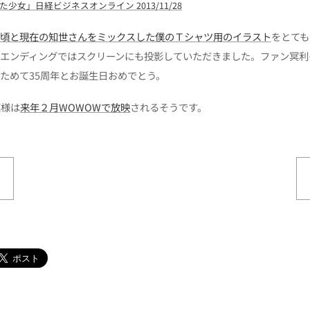
少女」日経ビジネスオンライン 2013/11/28
頃と現在の知世さんをミックスした僕のＴシャツ用のイラスト
をとても
、エンディングではスクリーンにも投影していただきました。ファン冥利
ためて35周年とお誕生日おめでとう。
模様は
来年２月WOWOWで放映
されるそうです。